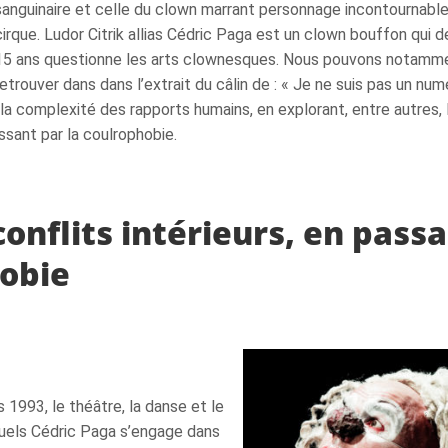
sanguinaire et celle du clown marrant personnage incontournable
cirque. Ludor Citrik allias Cédric Paga est un clown bouffon qui d
15 ans questionne les arts clownesques. Nous pouvons notamme
retrouver dans dans l’extrait du câlin de : « Je ne suis pas un num
la complexité des rapports humains, en explorant, entre autres, 
assant par la coulrophobie.
conflits intérieurs, en pass
hobie
 1993, le théâtre, la danse et le
quels Cédric Paga s’engage dans