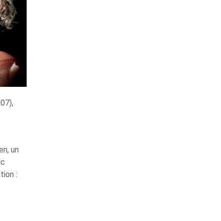
07),
en, un
ic
tion :