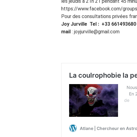
les jeudis à 21h 21 pendant 45 minu
https://www.facebook.com/grou
Pour des consultations privées frança
Joy Jurville Tel : +33 661493680
mail
: joyjurville@gmail.com