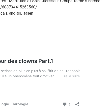
tes : Médiation et Soin Guérisseur. Groupe fermé s’inscrire :
ps/688734415263560/
is, anglais, italien