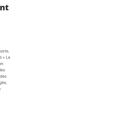
ent
uste,
i « Le
en
les
 des
gée,
e