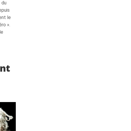
 du
epuis
nt le
éro ».
le
ant