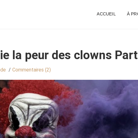
ACCUEIL
À P
ie la peur des clowns Part
nde
/
Commentaires (2)