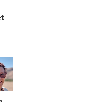
et
n.