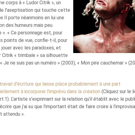
ne corps à « Ludor Citrik », un
 l’aseptisation qui touche cette
e Il porte néanmoins en lui une
tion des humeurs mais peu
 ». « Ce personnage est, pour
s points de vue, confie-t-il, pour
 jouer avec les paradoxes, et
 Citrik « trimbale » sa silhouette
: « Je ne suis pas un numéro » (2003), « Mon pire cauchemar » (20
 travail d’écriture qui laisse place probablement à une part
iellement à incorporer l’imprévu dans la création
(Cliquez sur le li
t.1). L’artiste s’exprimant sur la relation qu’il établit avec le publ
ire que j’ai su que l’important était de faire croire à l’improvisa
t attendu ».