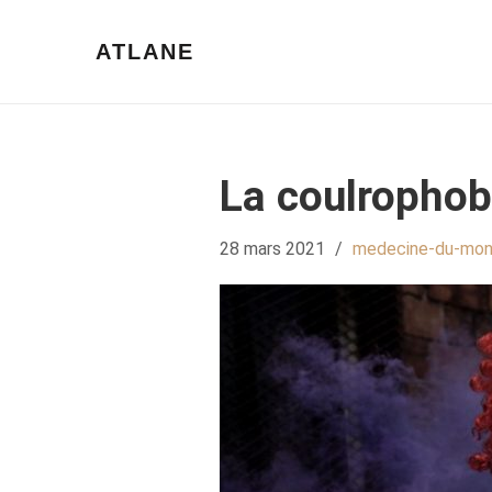
ATLANE
La coulrophob
28 mars 2021
/
medecine-du-mo