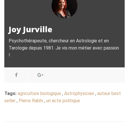
Joy Jurville
Psychothérapeute, chercheur en Astrologie et en
Tarologie depuis 1981. Je vis mon métier avec passion
!
Tags:
agriculture biologique
,
Astrophysicien
,
auteur best
seller
,
Pierre Rabhi
,
un acte politique